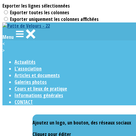
Exporter les lignes sélectionnées
Exporter toutes les colonnes
Exporter uniquement les colonnes affichées
Menu
<
>
Actualités
L'association
Articles et documents
Galeries photos
Cours et lieux de pratique
Informations générales
CONTACT
Ajoutez un logo, un bouton, des réseaux sociaux
Cliquez pour éditer