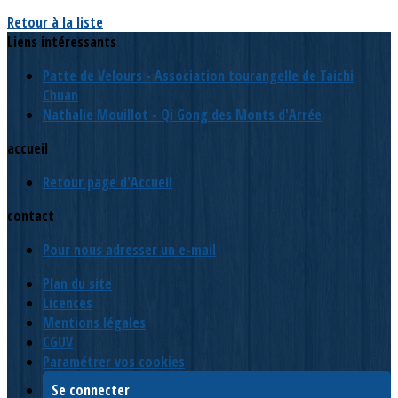
Retour à la liste
Liens intéressants
Patte de Velours - Association tourangelle de Taichi
Chuan
Nathalie Mouillot - Qi Gong des Monts d'Arrée
accueil
Retour page d'Accueil
contact
Pour nous adresser un e-mail
Plan du site
Licences
Mentions légales
CGUV
Paramétrer vos cookies
Se connecter